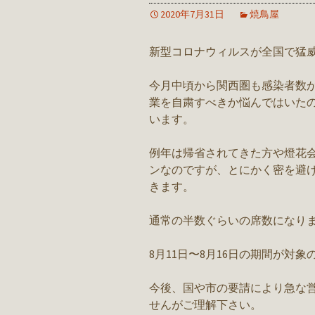
2020年7月31日
焼鳥屋
新型コロナウィルスが全国で猛
今月中頃から関西圏も感染者数
業を自粛すべきか悩んではいた
います。
例年は帰省されてきた方や燈花
ンなのですが、とにかく密を避
きます。
通常の半数ぐらいの席数になり
8月11日〜8月16日の期間が対
今後、国や市の要請により急な
せんがご理解下さい。