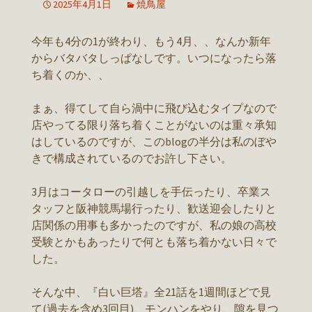
2025年4月1日
焼鳥屋
今年も4分の1が終わり、もう4月、、なんか新年
からバタバタしっぱなしです。いつになったら落
ち着くのか、、
まぁ、得てして自ら渦中に飛び込むタイプなので
店やってる限り落ち着くことがないのは重々承知
はしているのですが、このblogの半分は私のぼや
きで構成されているのでお許し下さい。
3月はコータローの引越しを手伝ったり、卒業ス
タッフと阪神競馬場行ったり、歓送迎会したりと
店関係の用事も多かったのですが、私の娘の高校
受験とかもあったりで何とも落ち着かない日々で
した。
そんな中、『白い巨塔』全21話を1週間ほどで見
て(過去を含め3回目)、モンハンをやり、隙を見つ