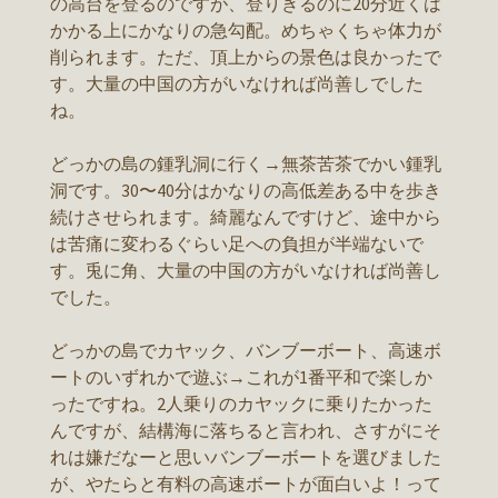
の高台を登るのですが、登りきるのに20分近くは
かかる上にかなりの急勾配。めちゃくちゃ体力が
削られます。ただ、頂上からの景色は良かったで
す。大量の中国の方がいなければ尚善しでした
ね。
どっかの島の鍾乳洞に行く→無茶苦茶でかい鍾乳
洞です。30〜40分はかなりの高低差ある中を歩き
続けさせられます。綺麗なんですけど、途中から
は苦痛に変わるぐらい足への負担が半端ないで
す。兎に角、大量の中国の方がいなければ尚善し
でした。
どっかの島でカヤック、バンブーボート、高速ボ
ートのいずれかで遊ぶ→これが1番平和で楽しか
ったですね。2人乗りのカヤックに乗りたかった
んですが、結構海に落ちると言われ、さすがにそ
れは嫌だなーと思いバンブーボートを選びました
が、やたらと有料の高速ボートが面白いよ！って