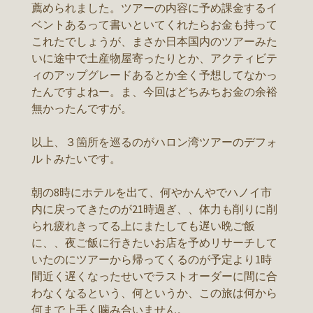
薦められました。ツアーの内容に予め課金するイ
ベントあるって書いといてくれたらお金も持って
これたでしょうが、まさか日本国内のツアーみた
いに途中で土産物屋寄ったりとか、アクティビテ
ィのアップグレードあるとか全く予想してなかっ
たんですよねー。ま、今回はどちみちお金の余裕
無かったんですが。
以上、３箇所を巡るのがハロン湾ツアーのデフォ
ルトみたいです。
朝の8時にホテルを出て、何やかんやでハノイ市
内に戻ってきたのが21時過ぎ、、体力も削りに削
られ疲れきってる上にまたしても遅い晩ご飯
に、、夜ご飯に行きたいお店を予めリサーチして
いたのにツアーから帰ってくるのが予定より1時
間近く遅くなったせいでラストオーダーに間に合
わなくなるという、何というか、この旅は何から
何まで上手く噛み合いません。